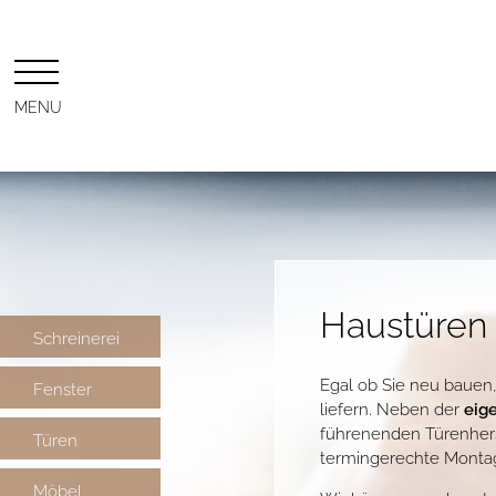
MENU
Haustüren
Schreinerei
Egal ob Sie neu bauen,
Fenster
liefern. Neben der
eig
führenenden Türenhers
Türen
termingerechte Montage
Möbel