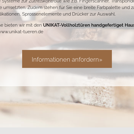
ysteme zur Zutrittskontrolle wie z.B. Fingerscanner, Transpond
 umsetzten. Zudem stehen für Sie eine breite Farbpalette und z
plikationen, Sprossenelemente und Drücker zur Auswahl.
e bieten wir mit den
UNIKAT-Vollholztüren handgefertiget Hau
ww.unikat-tueren.de
Informationen anfordern»