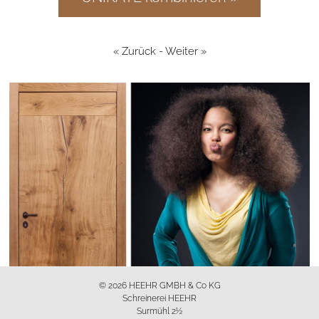
«
Zurück
-
Weiter
»
© 2026 HEEHR GMBH & Co KG
Schreinerei HEEHR
Surmühl 2½